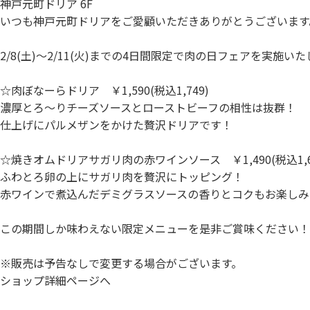
神戸元町ドリア 6F
いつも神戸元町ドリアをご愛顧いただきありがとうございます
2/8(土)〜2/11(火)までの4日間限定で肉の日フェアを実施い
☆肉ぼなーらドリア ￥1,590(税込1,749)
濃厚とろ〜りチーズソースとローストビーフの相性は抜群！
仕上げにパルメザンをかけた贅沢ドリアです！
☆焼きオムドリアサガリ肉の赤ワインソース ￥1,490(税込1,6
ふわとろ卵の上にサガリ肉を贅沢にトッピング！
赤ワインで煮込んだデミグラスソースの香りとコクもお楽しみ
この期間しか味わえない限定メニューを是非ご賞味ください！
※販売は予告なしで変更する場合がございます。
ショップ詳細ページへ