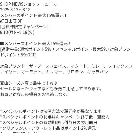
SHOP NEWS
ショップニュース
2025.8.13～8.18
メンバーズポイント 最大15%還元！
好日山荘 3F
[会員様限定キャンペーン]
8.13(月)～8.18(火)
■メンバーズポイント 最大15%還元！
[通常会員: 通常ポイント5% + スペシャルポイント最大5%+対象ブラン
ドポイント5％OFF]
対象ブランド：ザ・ノースフェイス、マムート、ミレー、フォックスフ
ァイヤー、マーモット、カリマー、サロモン、キャラバン
夏山シーズン真っ最中ですね♪
セールになったウェアなども多数ご用意しております。
お買い得なこの機会をお見逃しなく。
*スペシャルポイントは決済方法で還元率が異なります
*スペシャルポイントの付与はキャンペーン終了後一週間内
*スペシャルポイントの有効期限は付与日の翌月同日
*クリアランス・アウトレット品はポイント2%還元