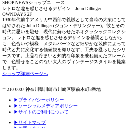
SHOP NEWS
ショップニュース
レトロな趣を感じさせるデザイン John Dillinger
OWNDAYS 2F
1930年代前半アメリカ中西部で義賊として当時の大衆にもて
はやされた John Dillinger (ジョン・デリンジャー)。彼とその
時代に思いを馳せ、現代に蘇らせたネオクラシックコレクシ
ョン。 レトロな趣を感じさせるデザインを基調としながら
も、色合いや模様、メタルパーツなど細やかな装飾によって
時代と共に変化する価値観を織りなす、工夫を凝らしたシリ
ーズです。上品な佇まいと知的な印象を兼ね備えたフレーム
で、色褪せることのない大人のヴィンテージスタイルを提案
します。
ショップ詳細ページへ
〒210-0007 神奈川県川崎市川崎区駅前本町8番地
▶プライバシーポリシー
▶ソーシャルメディアポリシー
▶サイトのご利用について
▶サイトマップ