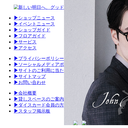
▶
ショップニュース
▶
イベントニュース
▶
ショップガイド
▶
フロアガイド
▶
サービス
▶
アクセス
▶
プライバシーポリシー
▶
ソーシャルメディアポリシー
▶
サイトのご利用に当たって
▶
サイトマップ
▶
お問い合わせ
▶
会社概要
▶
貸しスペースのご案内
▶
ダイスカード会員の方
▶
スタッフ掲示板