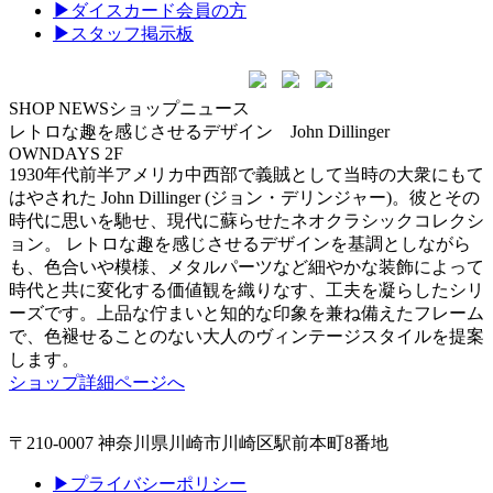
▶
ダイスカード会員の方
▶
スタッフ掲示板
SHOP NEWS
ショップニュース
レトロな趣を感じさせるデザイン John Dillinger
OWNDAYS 2F
1930年代前半アメリカ中西部で義賊として当時の大衆にもて
はやされた John Dillinger (ジョン・デリンジャー)。彼とその
時代に思いを馳せ、現代に蘇らせたネオクラシックコレクシ
ョン。 レトロな趣を感じさせるデザインを基調としながら
も、色合いや模様、メタルパーツなど細やかな装飾によって
時代と共に変化する価値観を織りなす、工夫を凝らしたシリ
ーズです。上品な佇まいと知的な印象を兼ね備えたフレーム
で、色褪せることのない大人のヴィンテージスタイルを提案
します。
ショップ詳細ページへ
〒210-0007 神奈川県川崎市川崎区駅前本町8番地
▶プライバシーポリシー