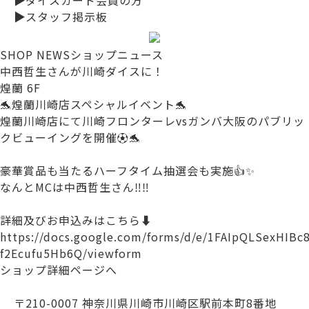
▶
スタッフ掲示板
SHOP NEWS
ショップニュース
中西哲生さんが川崎ダイスに！
煌蘭 6F
🐬煌蘭川崎店スペシャルイベント🐬
煌蘭川崎店にて川崎フロンターレvsガンバ大阪のパブリッ
クビューイングを開催⚽️🐬
豪華賞品も当たるハーフタイム抽選会も実施👍✨
なんとMCは中西哲生さん‼️‼️
詳細及びお申込みはこちら⬇️
https://docs.google.com/forms/d/e/1FAIpQLSexHI
f2Ecufu5Hb6Q/viewform
ショップ詳細ページへ
〒210-0007 神奈川県川崎市川崎区駅前本町8番地