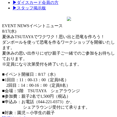
▶
ダイスカード会員の方
▶
スタッフ掲示板
EVENT NEWS
イベントニュース
8/17(水)
夏休みTSUTAYAでワクワク！思い出と恐竜を作ろう！
ダンボールを使って恐竜を作るワークショップを開催いたし
ます。
夏休みの思い出作りにぜひ親子ご一緒でのご参加をお待ちし
ております。
※定員になり次第受付を終了いたします。
■イベント開催日：8/17（水）
■1回目：11：00-13：00（定員8名）
2回目：14：00-16：00（定員8名）
■会場：5階 TSUTAYA シェアラウンジ
■参加費：親子2名で1,500円（税込）
■申込み：お電話（044-221-0373）か、
シェアラウンジ受付にて承ります。
■対象：園児～小学生の親子