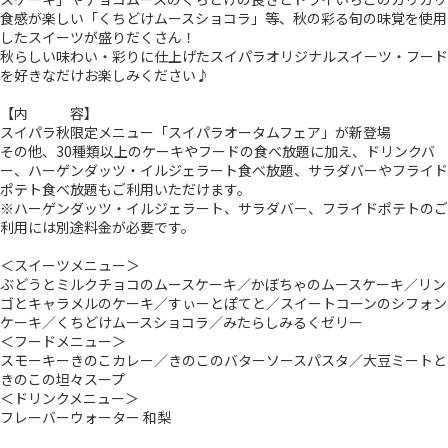
食感が楽しい「くちどけムースショコラ」等、秋の彩る旬の味覚を使用
したスイーツが盛りだくさん！
秋らしい味わい・彩りに仕上げたスイパラオリジナルスイーツ・フード
を好きなだけお楽しみください♪
【内 容】
スイパラ秋限定メニュー「スイパラオータムフェア」が新登場
その他、30種類以上のケーキやフードの食べ放題に加え、ドリンクバ
ー、ハーゲンダッツ・イルジェラート食べ放題、サラダバーやフライド
ポテト食べ放題もご利用いただけます。
※ハーゲンダッツ・イルジェラート、サラダバー、フライドポテトのご
利用には別途料金が必要です。
＜スイーツメニュー＞
ぶどうとミルクチョコのムースケーキ／かぼちゃのムースケーキ／リン
ゴとキャラメルのケーキ／すぃーとぽてと／スイートコーンのシフォン
ケーキ／くちどけムースショコラ／みたらしみるくゼリー
＜フードメニュー＞
スモーキーきのこカレー／きのこのバターソースパスタ／大豆ミートと
きのこの坦々スープ
＜ドリンクメニュー＞
フレーバーウォーター 和梨