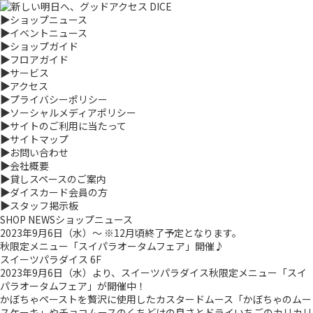
▶
ショップニュース
▶
イベントニュース
▶
ショップガイド
▶
フロアガイド
▶
サービス
▶
アクセス
▶
プライバシーポリシー
▶
ソーシャルメディアポリシー
▶
サイトのご利用に当たって
▶
サイトマップ
▶
お問い合わせ
▶
会社概要
▶
貸しスペースのご案内
▶
ダイスカード会員の方
▶
スタッフ掲示板
SHOP NEWS
ショップニュース
2023年9月6日（水）～ ※12月頃終了予定となります。
秋限定メニュー「スイパラオータムフェア」開催♪
スイーツパラダイス 6F
2023年9月6日（水）より、スイーツパラダイス秋限定メニュー「スイ
パラオータムフェア」が開催中！
かぼちゃペーストを贅沢に使用したカスタードムース「かぼちゃのムー
スケーキ」やチョコムースのくちどけの良さとドライいちごのカリカリ