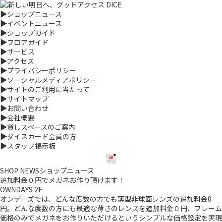
▶
ショップニュース
▶
イベントニュース
▶
ショップガイド
▶
フロアガイド
▶
サービス
▶
アクセス
▶
プライバシーポリシー
▶
ソーシャルメディアポリシー
▶
サイトのご利用に当たって
▶
サイトマップ
▶
お問い合わせ
▶
会社概要
▶
貸しスペースのご案内
▶
ダイスカード会員の方
▶
スタッフ掲示板
SHOP NEWS
ショップニュース
追加料金０円でメガネお作り頂けます！
OWNDAYS 2F
オンデーズでは、どんな度数の方でも薄型非球面レンズの追加料金0
円。どんな度数の方にも最適な薄さのレンズを追加料金０円、フレーム
価格のみでメガネをお作りいただけるというシンプルな価格設定を実現