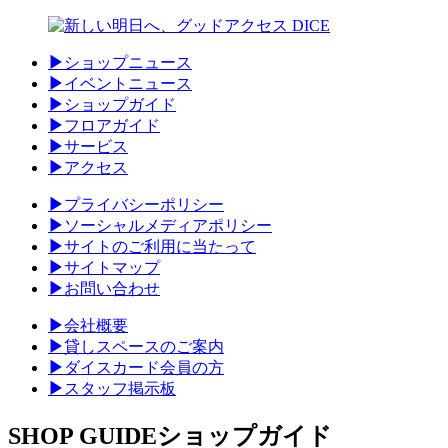
▶
ショップニュース
▶
イベントニュース
▶
ショップガイド
▶
フロアガイド
▶
サービス
▶
アクセス
▶
プライバシーポリシー
▶
ソーシャルメディアポリシー
▶
サイトのご利用に当たって
▶
サイトマップ
▶
お問い合わせ
▶
会社概要
▶
貸しスペースのご案内
▶
ダイスカード会員の方
▶
スタッフ掲示板
SHOP GUIDE
ショップガイド